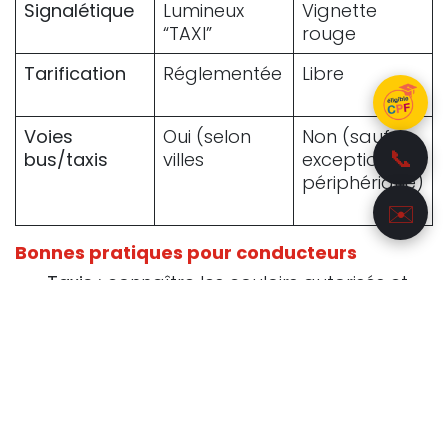
Signalétique
Lumineux
Vignette
“TAXI”
rouge
Tarification
Réglementée
Libre
Voies
Oui (selon
Non (sauf
📞
bus/taxis
villes
exceptions
périphérique)
✉️
Bonnes pratiques pour conducteurs
Taxis :
connaître les couloirs autorisés et
leurs horaires, anticiper les créneaux
denses, mettre à jour GPS.
VTC :
respecter l’interdiction hors
dérogations, ne jamais circuler à vide dans
la voie covoiturage.
Cyclistes :
vérifier la signalisation et rester
prévisible face aux bus